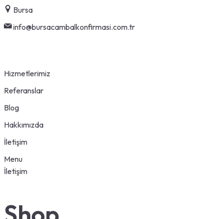
Skip
Bursa
to
info@bursacambalkonfirmasi.com.tr
content
Hizmetlerimiz
Referanslar
Blog
Hakkımızda
İletişim
Menu
İletişim
Shop