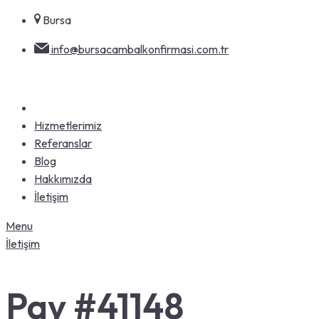
Skip
Bursa
to
info@bursacambalkonfirmasi.com.tr
content
Hizmetlerimiz
Referanslar
Blog
Hakkımızda
İletişim
Menu
İletişim
Pay #41148