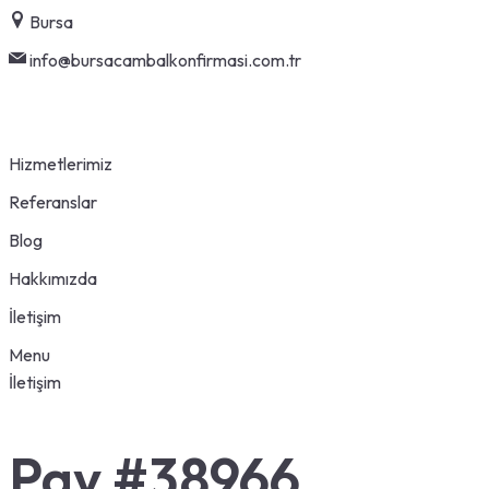
Skip
Bursa
to
info@bursacambalkonfirmasi.com.tr
content
Hizmetlerimiz
Referanslar
Blog
Hakkımızda
İletişim
Menu
İletişim
Pay #38966