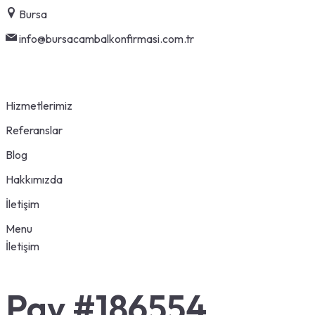
Skip
Bursa
to
info@bursacambalkonfirmasi.com.tr
content
Hizmetlerimiz
Referanslar
Blog
Hakkımızda
İletişim
Menu
İletişim
Pay #186554