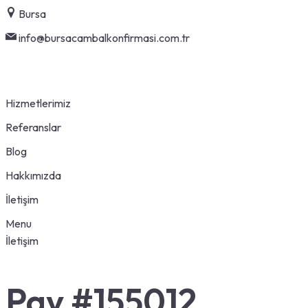
Skip
Bursa
to
info@bursacambalkonfirmasi.com.tr
content
Hizmetlerimiz
Referanslar
Blog
Hakkımızda
İletişim
Menu
İletişim
Pay #155012