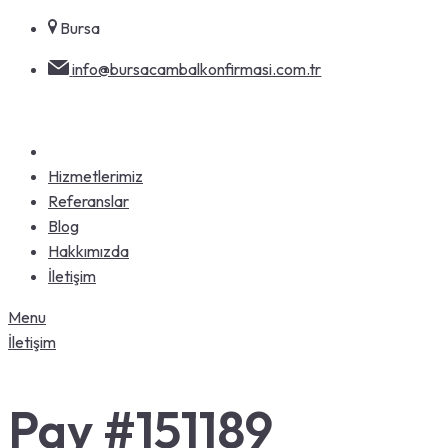
Skip
Bursa
to
info@bursacambalkonfirmasi.com.tr
content
Hizmetlerimiz
Referanslar
Blog
Hakkımızda
İletişim
Menu
İletişim
Pay #151189