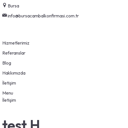
Skip
Bursa
to
info@bursacambalkonfirmasi.com.tr
content
Hizmetlerimiz
Referanslar
Blog
Hakkımızda
İletişim
Menu
İletişim
test H