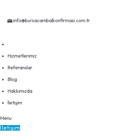
Skip
Bursa
to
content
info@bursacambalkonfirmasi.com.tr
Hizmetlerimiz
Referanslar
Blog
Hakkımızda
İletişim
Menu
İletişim