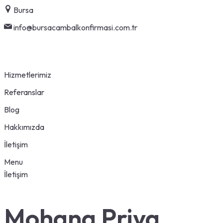
Skip
Bursa
to
info@bursacambalkonfirmasi.com.tr
content
Hizmetlerimiz
Referanslar
Blog
Hakkımızda
İletişim
Menu
İletişim
Mohana Priya