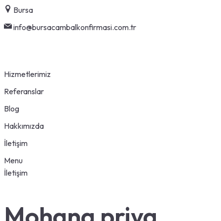
Skip
Bursa
to
info@bursacambalkonfirmasi.com.tr
content
Hizmetlerimiz
Referanslar
Blog
Hakkımızda
İletişim
Menu
İletişim
Mohana priya